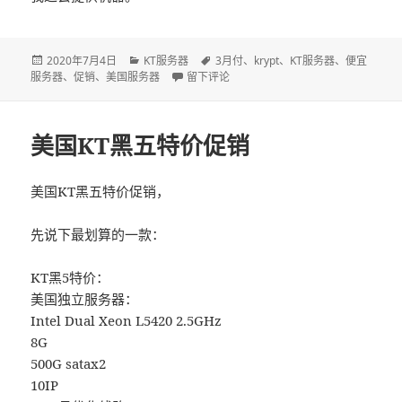
发
2020年7月4日
分
KT服务器
标
3月付
、
krypt
、
KT服务器
、
便宜
服务器
布
、
促销
、
美国服务器
类
于美国KT独立服务器 100M普通cn2或者少量5
留下评论
签
于
美国KT黑五特价促销
美国KT黑五特价促销，
先说下最划算的一款：
KT黑5特价：
美国独立服务器：
Intel Dual Xeon L5420 2.5GHz
8G
500G satax2
10IP