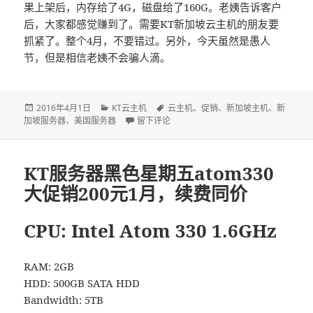
果上架后，内存给了4G，磁盘给了160G。老姨告诉客户
后，大家都感觉赚到了。需要KT新加坡云主机的朋友要
抓紧了。整个4月，不要错过。另外，今天虽然是愚人
节，但是相信老姨不会骗人滴。
发
2016年4月1日
分
KT云主机
标
云主机
、
促销
、
新加坡主机
、
新
加坡服务器
布
、
美国服务器
类
于KT服务器新加坡云主机G1系列4月促销
留下评论
签
于
KT服务器黑色星期五atom330
大促销200元1月，续费同价
CPU: Intel Atom 330 1.6GHz
RAM: 2GB
HDD: 500GB SATA HDD
Bandwidth: 5TB