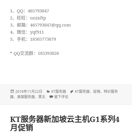
1、QQ：465793847
2、旺旺：unixftp
3、邮箱：465793847@qq.com
4、微信：yqf911
5、手机：18565773879
* QQ交流群：185393826
发
2018年11月22日
分
KT服务器
标
KT服务器
、
促销
、
特价服务
器
、
布
美国服务器
、
黑五
类
于美国KT黑五特价促销
留下评论
签
于
KT服务器新加坡云主机G1系列4
月促销