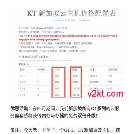
优惠活动
：在四月期间，我们
新加坡
所有
G1系列
的云服
务器套餐将获得
内存
与
存储
的免费
双倍升级
！
备注：今天老一下单了一个G1-2，KT新加坡云主机，结