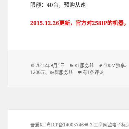
限额：40台，预购从速
2015.12.26更新，官方对258IP的机
发
2015年9月1日
分
KT服务器
标
100M独享
1200元
布
、
站群服务器
类
KT站群服务器 258IP
有1条评论
签
于
吾爱KT
.
粤ICP备14005746号-3.
工商网监电子标