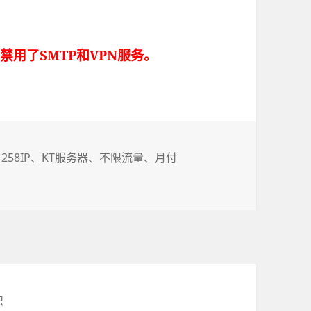
器，禁用了SMTP和VPN服务。
、
258IP
、
KT服务器
、
不限流量
、
月付
 100M独享 不限流量 月付1200元
识