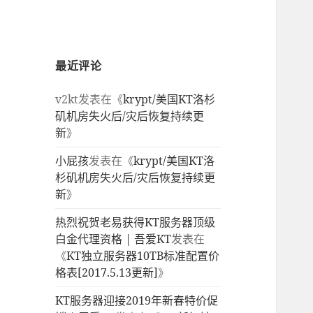
最近评论
v2kt
发表在《
krypt/美国KT洛杉
矶机房失火后/灾后恢复持续更
新
》
小屁孩
发表在《
krypt/美国KT洛
杉矶机房失火后/灾后恢复持续更
新
》
热烈祝贺老易获得KT服务器顶级
白金代理资格 | 吾爱KT
发表在
《
KT独立服务器10TB标准配置价
格表[2017.5.13更新]
》
KT服务器迎接2019年新春特价促