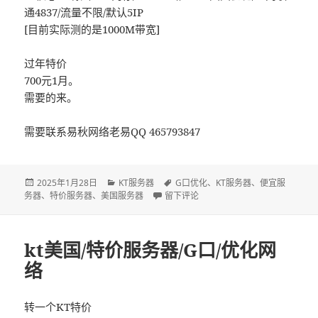
通4837/流量不限/默认5IP
[目前实际测的是1000M带宽]
过年特价
700元1月。
需要的来。
需要联系易秋网络老易QQ 465793847
发
2025年1月28日
分
KT服务器
标
G口优化
、
KT服务器
、
便宜服
务器
布
、
特价服务器
、
美国服务器
类
于2025春节/kt服务器促销/700元1月
留下评论
签
于
kt美国/特价服务器/G口/优化网
络
转一个KT特价