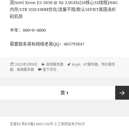
双Intel Xeon E5-2650 @ 8x 2.0GHz[16核心32线程]/64G
内存/1TB SSD/100M优化/流量不限/默认5IP/KT美国洛杉
矶机房
半年：800×6=4800
需要联系易秋网络老易QQ：465793847
发
2023年3月8日
分
其他服务器
标
krypt
、
KT服务器
、
特价服务
器
、
布
美国服务器
于三八节快乐/ KT美国洛杉矶半价促销
留下评论
类
签
于
文
页
1
章
导
下一页
航
吾爱KT
.
粤ICP备14005746号-3.
工商网监电子标识