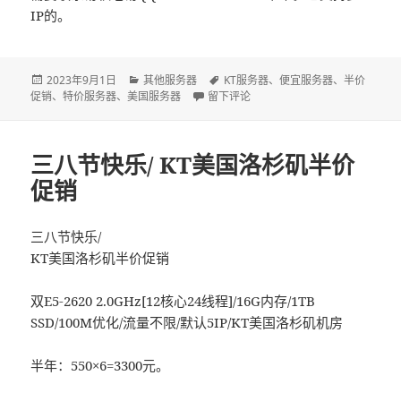
IP的。
发
2023年9月1日
分
其他服务器
标
KT服务器
、
便宜服务器
、
半价
促销
布
、
特价服务器
、
美国服务器
类
于KT失火后/新采购的硬件/不是失火泡
留下评论
签
于
三八节快乐/ KT美国洛杉矶半价
促销
三八节快乐/
KT美国洛杉矶半价促销
双E5-2620 2.0GHz[12核心24线程]/16G内存/1TB
SSD/100M优化/流量不限/默认5IP/KT美国洛杉矶机房
半年：550×6=3300元。