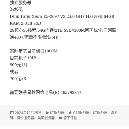
独立服务器
洛杉矶
Dual Intel Xeon E5-2697 V3 2.60 GHz Haswell 64GB
RAM 2.0TB SSD
28核心56线程/64G内存/2TB SSD//100M回国优化/三网联
通4837/流量不限/默认5IP
实际带宽目前测试1000M
目前机子10IP
800元1月
或者
700元x3
需要联系易秋网络老易QQ 465793847
发
2024年12月25日
分
KT服务器
标
G口服务器
、
KT服务器
、
洛杉
矶
、
布
特价服务器
、
美国服务器
类
于kt美国/特价服务器/G口/优化网络
留下评论
签
于