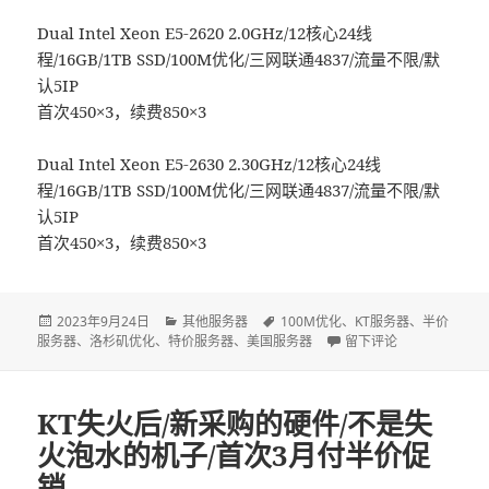
Dual Intel Xeon E5-2620 2.0GHz/12核心24线
程/16GB/1TB SSD/100M优化/三网联通4837/流量不限/默
认5IP
首次450×3，续费850×3
Dual Intel Xeon E5-2630 2.30GHz/12核心24线
程/16GB/1TB SSD/100M优化/三网联通4837/流量不限/默
认5IP
首次450×3，续费850×3
发
2023年9月24日
分
其他服务器
标
100M优化
、
KT服务器
、
半价
服务器
布
、
洛杉矶优化
、
特价服务器
类
、
美国服务器
签
于kt服务器/美国服务器
留下评论
于
KT失火后/新采购的硬件/不是失
火泡水的机子/首次3月付半价促
销