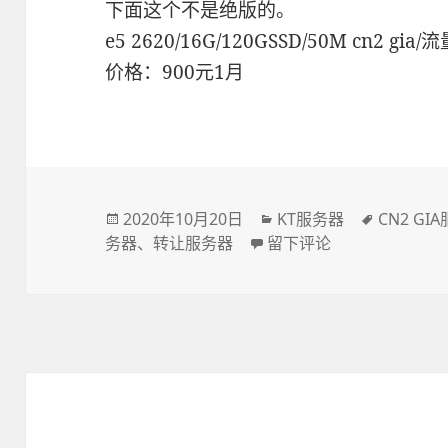
下面这个不是绝版的。
e5 2620/16G/120GSSD/50M cn2 gia
价格：900元1月
发
2020年10月20日
分
KT服务器
标
CN2 GI
务器
布
、
转让服务器
于转让美国KT绝版50M c
留下评论
类
签
于