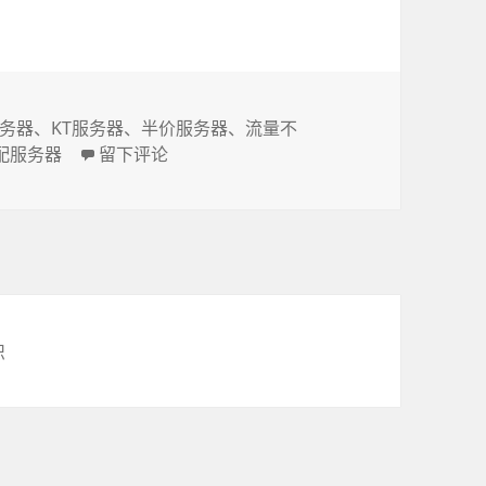
服务器
、
KT服务器
、
半价服务器
、
流量不
配服务器
于半价转让美国KT服务器/高配20核心40线程/双路E5-2670
留下评论
识