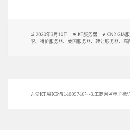
发
2020年3月10日
分
KT服务器
标
CN2 GIA
限
、
布
特价服务器
、
美国服务器
类
、
转让服务器
签
、
高
于
吾爱KT
.
粤ICP备14005746号-3.
工商网监电子标