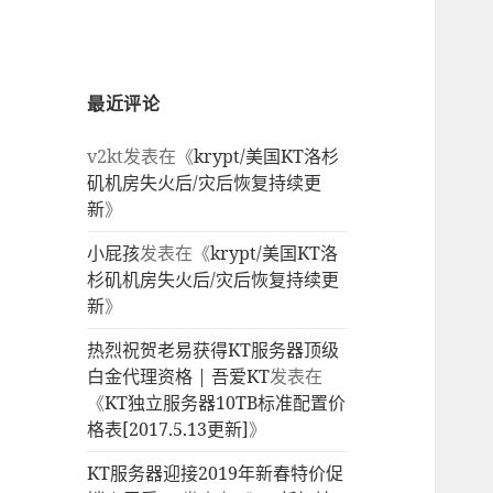
最近评论
v2kt
发表在《
krypt/美国KT洛杉
矶机房失火后/灾后恢复持续更
新
》
小屁孩
发表在《
krypt/美国KT洛
杉矶机房失火后/灾后恢复持续更
新
》
热烈祝贺老易获得KT服务器顶级
白金代理资格 | 吾爱KT
发表在
《
KT独立服务器10TB标准配置价
格表[2017.5.13更新]
》
KT服务器迎接2019年新春特价促