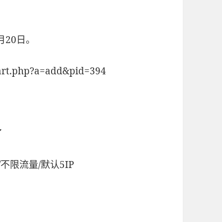
月20日。
rt.php?a=add&pid=394
了
gia/不限流量/默认5IP