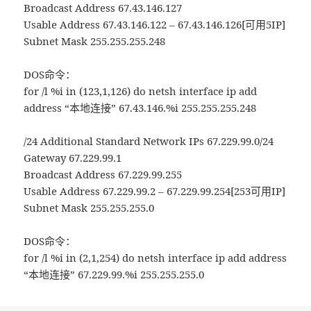
Broadcast Address 67.43.146.127
Usable Address 67.43.146.122 – 67.43.146.126[可用5IP]
Subnet Mask 255.255.255.248
DOS命令：
for /l %i in (123,1,126) do netsh interface ip add
address “本地连接” 67.43.146.%i 255.255.255.248
/24 Additional Standard Network IPs 67.229.99.0/24
Gateway 67.229.99.1
Broadcast Address 67.229.99.255
Usable Address 67.229.99.2 – 67.229.99.254[253可用IP]
Subnet Mask 255.255.255.0
DOS命令：
for /l %i in (2,1,254) do netsh interface ip add address
“本地连接” 67.229.99.%i 255.255.255.0