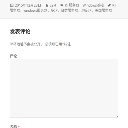
发
2015年12月23日
作
v2kt
分
KT服务器
、
Windows基础
标
KT
服务器
布
、
windows服务器
、
者
多IP
、
站群服务器
类
、
绑定IP
、
美国服务器
签
于
发表评论
邮箱地址不会被公开。
必填项已用
*
标注
评论
名称
*