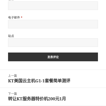
电子邮件
*
站点
文
上一篇
章
KT美国云主机G1-1套餐简单测评
上
导
篇
航
文
下一篇
章：
转让KT服务器特价机200元1月
下
篇