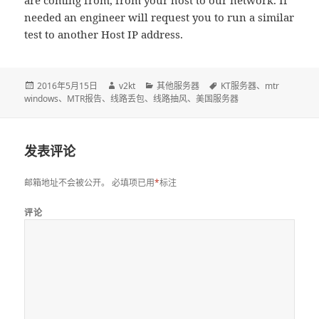
are coming from, from your host to our network. If
needed an engineer will request you to run a similar
test to another Host IP address.
发
2016年5月15日
作
v2kt
分
其他服务器
标
KT服务器
、
mtr
windows
布
、
MTR报告
、
线路丢包
者
、
线路抽风
类
、
美国服务器
签
于
发表评论
邮箱地址不会被公开。
必填项已用
*
标注
评论