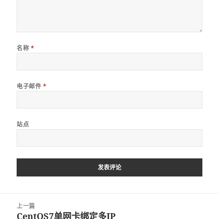
名称
*
电子邮件
*
站点
文
上一篇
章
CentOS7单网卡绑定多IP
上