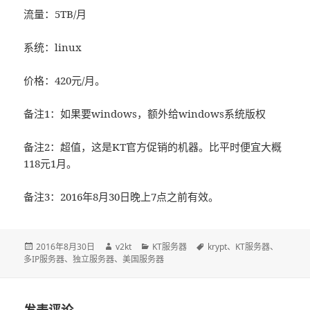
流量：5TB/月
系统：linux
价格：420元/月。
备注1：如果要windows，额外给windows系统版权
备注2：超值，这是KT官方促销的机器。比平时便宜大概
118元1月。
备注3：2016年8月30日晚上7点之前有效。
发
2016年8月30日
作
v2kt
分
KT服务器
标
krypt
、
KT服务器
、
多IP服务器
布
、
独立服务器
、
者
美国服务器
类
签
于
发表评论