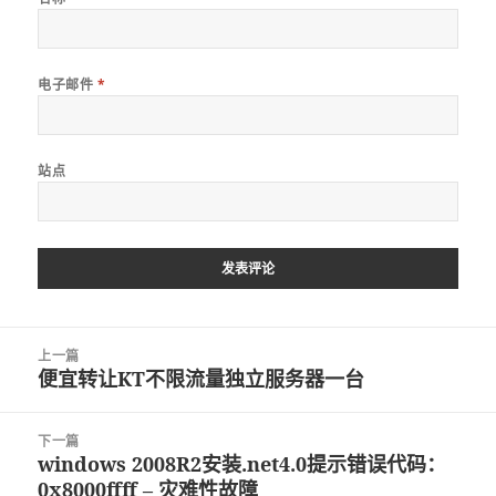
电子邮件
*
站点
文
上一篇
章
便宜转让KT不限流量独立服务器一台
上
导
篇
航
文
下一篇
章：
windows 2008R2安装.net4.0提示错误代码：
下
0x8000ffff – 灾难性故障
篇