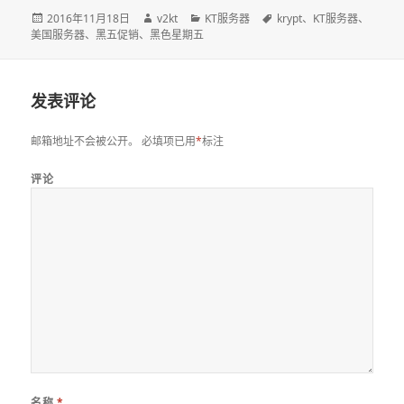
发
2016年11月18日
作
v2kt
分
KT服务器
标
krypt
、
KT服务器
、
美国服务器
布
、
黑五促销
、
黑色星期五
者
类
签
于
发表评论
邮箱地址不会被公开。
必填项已用
*
标注
评论
名称
*