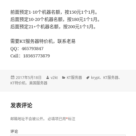
前面预定1-10个机器名额，按150元1个1月。
后面预定10-20个机器名额，按180元1个1月。
后面预定21+个机器名额，按200元1个1月。
需要KT服务器特价机，联系老易
QQ：465793847
Call：18565773879
发
2017年5月18日
作
v2kt
分
KT服务器
标
krypt
、
KT服务器
、
KT特价机
布
、
美国服务器
者
类
签
于
发表评论
邮箱地址不会被公开。
必填项已用
*
标注
评论