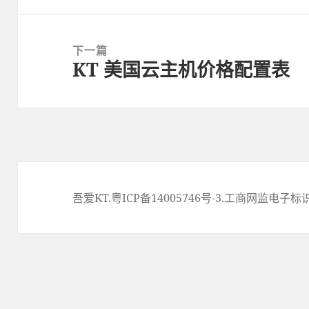
章：
下一篇
KT 美国云主机价格配置表
下
篇
文
章：
吾爱KT
.
粤ICP备14005746号-3.
工商网监电子标