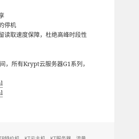
享
的停机
预留读取速度保障，杜绝高峰时段性
动期间，所有Krypt云服务器G1系列，
ml
ml
标
5TB特价机
、
KT云主机
、
KT服务器
、
流量