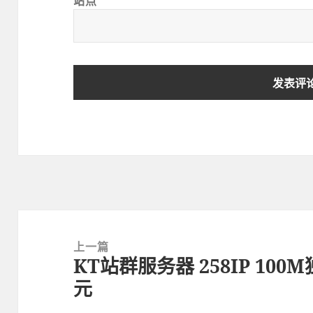
站点
文
章
上一篇
KT站群服务器 258IP 100
导
上
元
航
篇
文