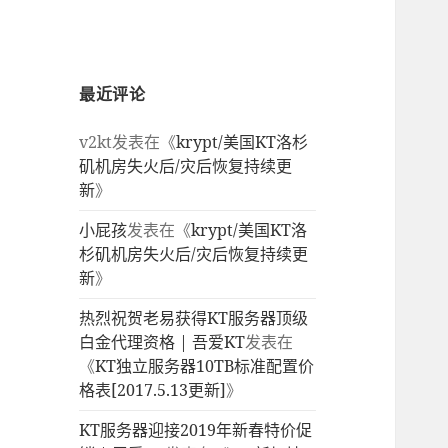
最近评论
v2kt
发表在《
krypt/美国KT洛杉
矶机房失火后/灾后恢复持续更
新
》
小屁孩
发表在《
krypt/美国KT洛
杉矶机房失火后/灾后恢复持续更
新
》
热烈祝贺老易获得KT服务器顶级
白金代理资格 | 吾爱KT
发表在
《
KT独立服务器10TB标准配置价
格表[2017.5.13更新]
》
KT服务器迎接2019年新春特价促