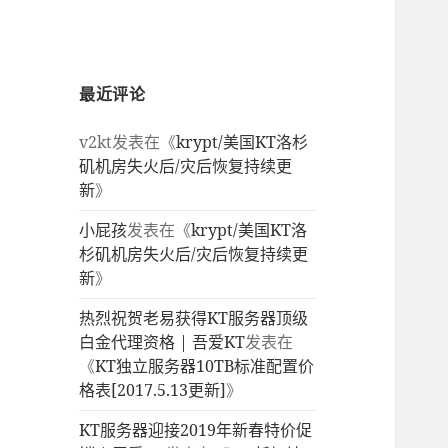
最近评论
v2kt
发表在《
krypt/美国KT洛杉
矶机房失火后/灾后恢复持续更
新
》
小屁孩
发表在《
krypt/美国KT洛
杉矶机房失火后/灾后恢复持续更
新
》
热烈祝贺老易获得KT服务器顶级
白金代理资格 | 吾爱KT
发表在
《
KT独立服务器10TB标准配置价
格表[2017.5.13更新]
》
KT服务器迎接2019年新春特价促