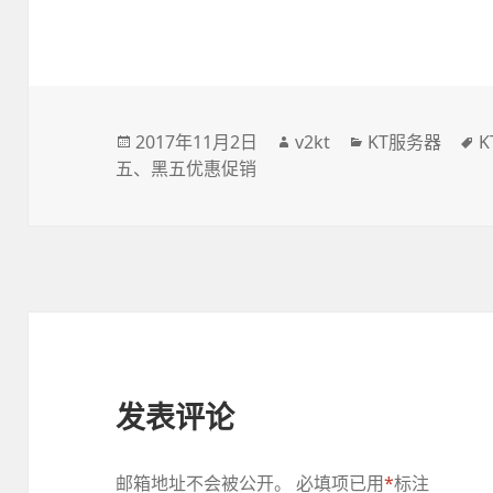
发
2017年11月2日
作
v2kt
分
KT服务器
五
、
布
黑五优惠促销
者
类
于
发表评论
邮箱地址不会被公开。
必填项已用
*
标注