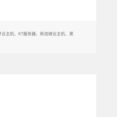
标
KT云主机
、
KT服务器
、
新加坡云主机
、
黑
签