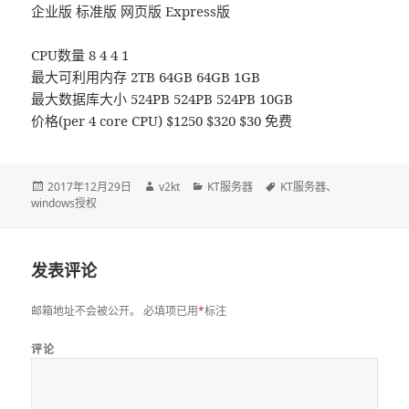
企业版 标准版 网页版 Express版
CPU数量 8 4 4 1
最大可利用内存 2TB 64GB 64GB 1GB
最大数据库大小 524PB 524PB 524PB 10GB
价格(per 4 core CPU) $1250 $320 $30 免费
发
2017年12月29日
作
v2kt
分
KT服务器
标
KT服务器
、
windows授权
布
者
类
签
于
发表评论
邮箱地址不会被公开。
必填项已用
*
标注
评论