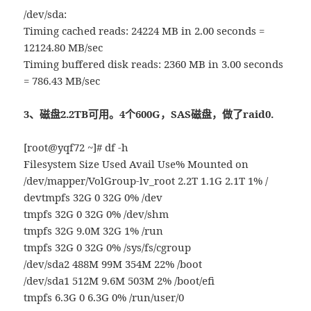
/dev/sda:
Timing cached reads: 24224 MB in 2.00 seconds =
12124.80 MB/sec
Timing buffered disk reads: 2360 MB in 3.00 seconds
= 786.43 MB/sec
3、磁盘2.2TB可用。4个600G，SAS磁盘，做了raid0.
[root@yqf72 ~]# df -h
Filesystem Size Used Avail Use% Mounted on
/dev/mapper/VolGroup-lv_root 2.2T 1.1G 2.1T 1% /
devtmpfs 32G 0 32G 0% /dev
tmpfs 32G 0 32G 0% /dev/shm
tmpfs 32G 9.0M 32G 1% /run
tmpfs 32G 0 32G 0% /sys/fs/cgroup
/dev/sda2 488M 99M 354M 22% /boot
/dev/sda1 512M 9.6M 503M 2% /boot/efi
tmpfs 6.3G 0 6.3G 0% /run/user/0