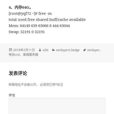
4、内存64G。
[root@yqf72 ~]# free -m
total used free shared buff/cache available
Mem: 64149 639 63066 8 444 63044
Swap: 32191 0 32191
发
2018年2月11日
作
v2kt
分
zenlayer/c3edge
标
zenlayer
、
电信cn2
布
、
美国服务器
者
类
签
于
发表评论
邮箱地址不会被公开。
必填项已用
*
标注
评论