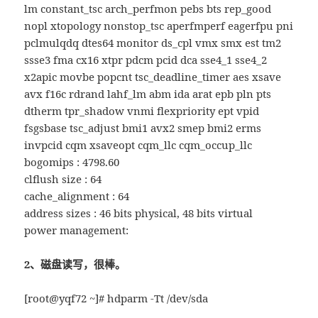
lm constant_tsc arch_perfmon pebs bts rep_good
nopl xtopology nonstop_tsc aperfmperf eagerfpu pni
pclmulqdq dtes64 monitor ds_cpl vmx smx est tm2
ssse3 fma cx16 xtpr pdcm pcid dca sse4_1 sse4_2
x2apic movbe popcnt tsc_deadline_timer aes xsave
avx f16c rdrand lahf_lm abm ida arat epb pln pts
dtherm tpr_shadow vnmi flexpriority ept vpid
fsgsbase tsc_adjust bmi1 avx2 smep bmi2 erms
invpcid cqm xsaveopt cqm_llc cqm_occup_llc
bogomips : 4798.60
clflush size : 64
cache_alignment : 64
address sizes : 46 bits physical, 48 bits virtual
power management:
2、磁盘读写，很棒。
[root@yqf72 ~]# hdparm -Tt /dev/sda