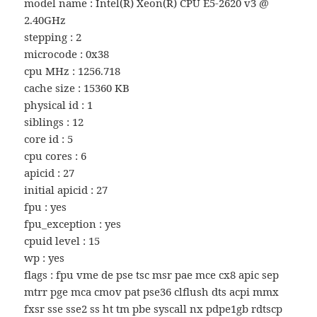
model name : Intel(R) Xeon(R) CPU E5-2620 v3 @
2.40GHz
stepping : 2
microcode : 0x38
cpu MHz : 1256.718
cache size : 15360 KB
physical id : 1
siblings : 12
core id : 5
cpu cores : 6
apicid : 27
initial apicid : 27
fpu : yes
fpu_exception : yes
cpuid level : 15
wp : yes
flags : fpu vme de pse tsc msr pae mce cx8 apic sep
mtrr pge mca cmov pat pse36 clflush dts acpi mmx
fxsr sse sse2 ss ht tm pbe syscall nx pdpe1gb rdtscp