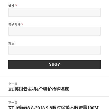
名称
*
电子邮件
*
站点
文
上一篇
章
KT美国云主机4个特价抢购名额
上
导
篇
航
文
下一篇
章：
KT服务器8.8-2018.9.8限时促销不限流量100M
下