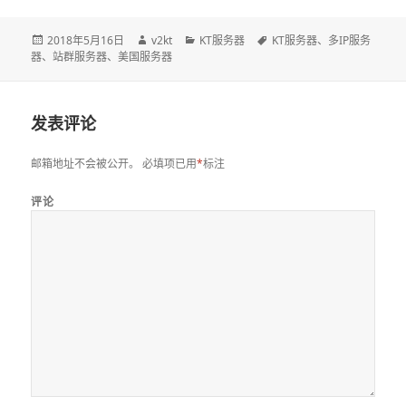
发
2018年5月16日
作
v2kt
分
KT服务器
标
KT服务器
、
多IP服务
器
、
布
站群服务器
、
美国服务器
者
类
签
于
发表评论
邮箱地址不会被公开。
必填项已用
*
标注
评论