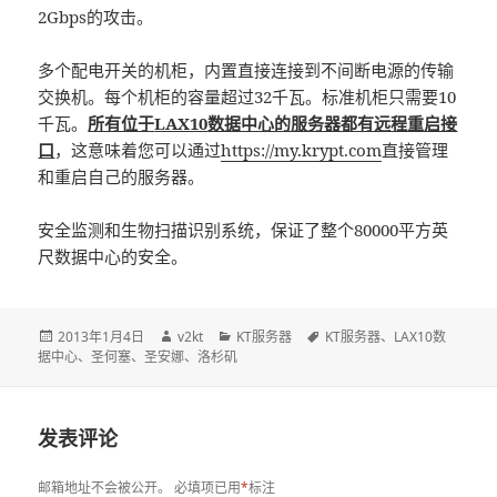
2Gbps的攻击。
多个配电开关的机柜，内置直接连接到不间断电源的传输
交换机。每个机柜的容量超过32千瓦。标准机柜只需要10
千瓦。
所有位于
LAX10
数据中心的服务器都有远程重启接
口
，这意味着您可以通过
https://my.krypt.com
直接管理
和重启自己的服务器。
安全监测和生物扫描识别系统，保证了整个80000平方英
尺数据中心的安全。
发
2013年1月4日
作
v2kt
分
KT服务器
标
KT服务器
、
LAX10数
据中心
布
、
圣何塞
、
圣安娜
者
、
洛杉矶
类
签
于
发表评论
邮箱地址不会被公开。
必填项已用
*
标注