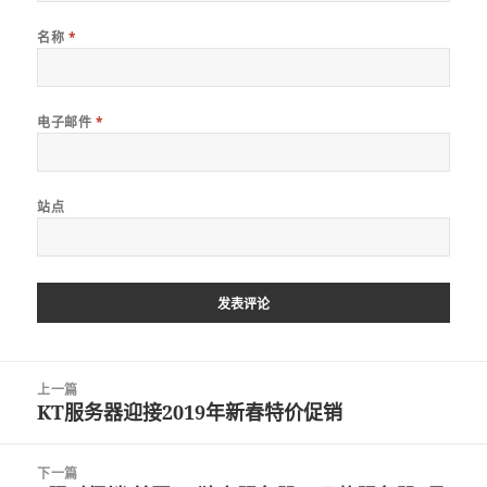
名称
*
电子邮件
*
站点
文
上一篇
章
KT服务器迎接2019年新春特价促销
上
导
篇
航
文
下一篇