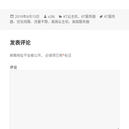
发
2019年6月13日
作
v2kt
分
KT云主机
、
KT服务器
标
KT服务
器
、
布
优化线路
、
流量不限
、
者
美国云主机
类
、
美国服务器
签
于
发表评论
邮箱地址不会被公开。
必填项已用
*
标注
评论