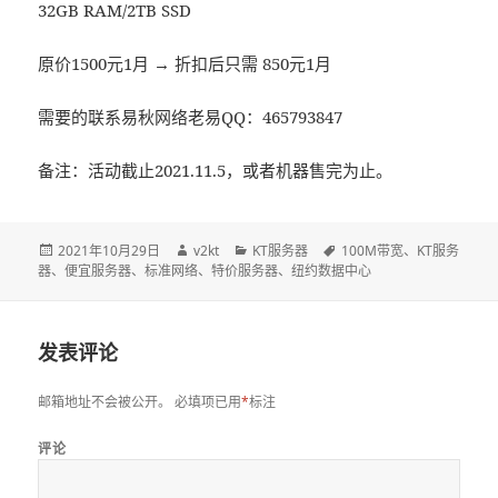
32GB RAM/2TB SSD
原价1500元1月 → 折扣后只需 850元1月
需要的联系易秋网络老易QQ：465793847
备注：活动截止2021.11.5，或者机器售完为止。
发
2021年10月29日
作
v2kt
分
KT服务器
标
100M带宽
、
KT服务
器
、
布
便宜服务器
、
标准网络
者
、
特价服务器
类
、
纽约数据中心
签
于
发表评论
邮箱地址不会被公开。
必填项已用
*
标注
评论