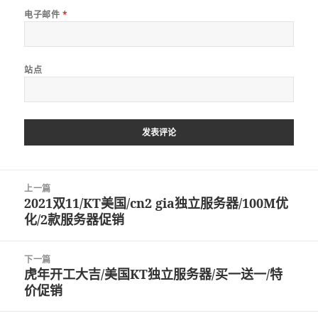
电子邮件
*
站点
文
上一篇
章
2021双11/KT美国/cn2 gia独立服务器/100M优
上
导
化/2款服务器促销
篇
航
文
章：
下一篇
虎年开工大吉/美国KT独立服务器/买一送一/特
下
价促销
篇
文