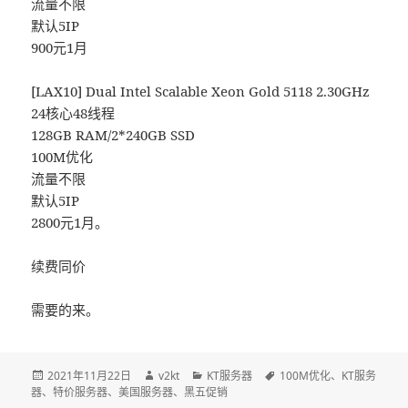
流量不限
默认5IP
900元1月
[LAX10] Dual Intel Scalable Xeon Gold 5118 2.30GHz
24核心48线程
128GB RAM/2*240GB SSD
100M优化
流量不限
默认5IP
2800元1月。
续费同价
需要的来。
发
2021年11月22日
作
v2kt
分
KT服务器
标
100M优化
、
KT服务
器
、
布
特价服务器
、
美国服务器
者
、
黑五促销
类
签