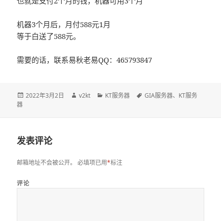
也就是支付2个月的钱，机器可用3个月
机器3个月后，月付588元1月
等于白送了588元。
需要的话，联系易秋老易QQ：465793847
发
2022年3月2日
作
v2kt
分
KT服务器
标
GIA服务器
、
KT服务
器
布
者
类
签
于
发表评论
邮箱地址不会被公开。
必填项已用
*
标注
评论