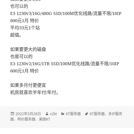
也可以的
E3 1230v3/16G/480G SSD/100M优化线路/流量不限/18IP
600元1月 特价
平均33元1个站
超值。
如果要更大的磁盘
也是可以的
E3 1230v2/16G/1TB SSD/100M优化线路/流量不限/10IP
600元1月 特价
如果多月付更便宜
机房就喜欢半年付/年付。
发
2022年3月28日
作
v2kt
分
KT服务器
标
KT服务器
、
多IP服务
器
、
布
特价服务器
、
美国KT
者
类
签
于