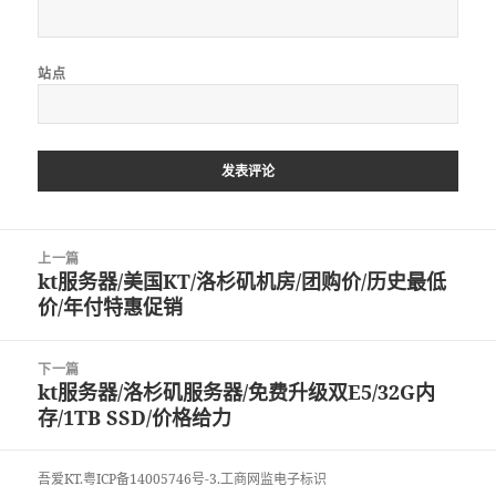
站点
文
上一篇
章
kt服务器/美国KT/洛杉矶机房/团购价/历史最低
上
导
价/年付特惠促销
篇
航
文
章：
下一篇
kt服务器/洛杉矶服务器/免费升级双E5/32G内
下
存/1TB SSD/价格给力
篇
文
章：
吾爱KT
.
粤ICP备14005746号-3.
工商网监电子标识