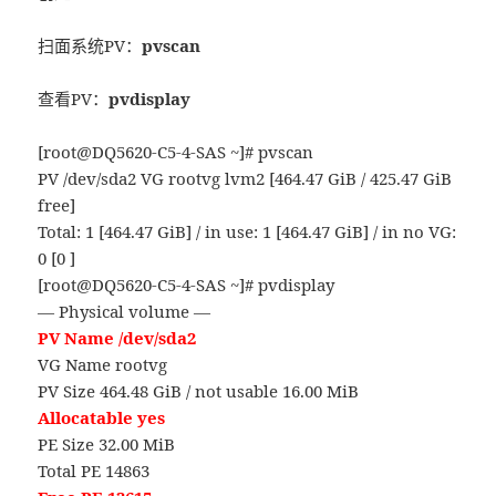
扫面系统PV：
pvscan
查看PV：
pvdisplay
[root@DQ5620-C5-4-SAS ~]# pvscan
PV /dev/sda2 VG rootvg lvm2 [464.47 GiB / 425.47 GiB
free]
Total: 1 [464.47 GiB] / in use: 1 [464.47 GiB] / in no VG:
0 [0 ]
[root@DQ5620-C5-4-SAS ~]# pvdisplay
— Physical volume —
PV Name /dev/sda2
VG Name rootvg
PV Size 464.48 GiB / not usable 16.00 MiB
Allocatable yes
PE Size 32.00 MiB
Total PE 14863