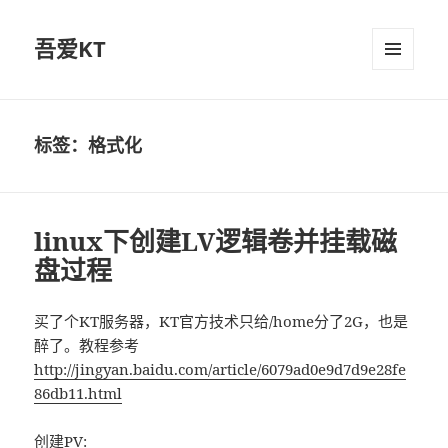
吾爱KT
菜单和
挂件
标签：格式化
linux下创建LV逻辑卷并挂载磁
盘过程
买了个KT服务器，KT官方技术只给/home分了2G，也是
醉了。教程参考
http://jingyan.baidu.com/article/6079ad0e9d7d9e28fe
86db11.html
创建PV: