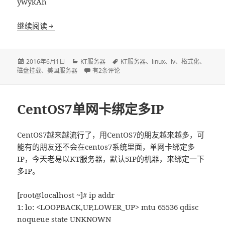
ywykAh
继续阅读
linux下创建LV逻辑卷并挂载磁盘过程
发
2016年6月1日
分
KT服务器
标
KT服务器
、
linux
、
lv
、
格式化
、
磁盘挂载
布
、
美国服务器
类
linux下创建LV逻辑卷并挂载磁盘过程
有2条评论
签
于
CentOS7单网卡绑定多IP
CentOS7越来越流行了，用CentOS7的朋友越来越多，可
能有的朋友还不会在centos7系统里面，单网卡绑定多
IP，今天老易以KT服务器，默认5IP的机器，来绑定一下
多IP。
[root@localhost ~]# ip addr
1: lo: <LOOPBACK,UP,LOWER_UP> mtu 65536 qdisc
noqueue state UNKNOWN