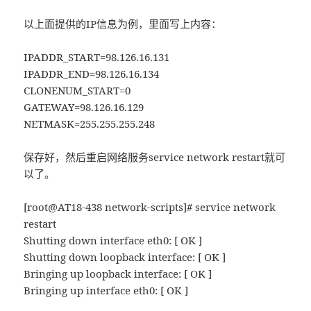
以上面提供的IP信息为例，里面写上内容：
IPADDR_START=98.126.16.131
IPADDR_END=98.126.16.134
CLONENUM_START=0
GATEWAY=98.126.16.129
NETMASK=255.255.255.248
保存好，然后重启网络服务service network restart就可
以了。
[root@AT18-438 network-scripts]# service network
restart
Shutting down interface eth0: [ OK ]
Shutting down loopback interface: [ OK ]
Bringing up loopback interface: [ OK ]
Bringing up interface eth0: [ OK ]