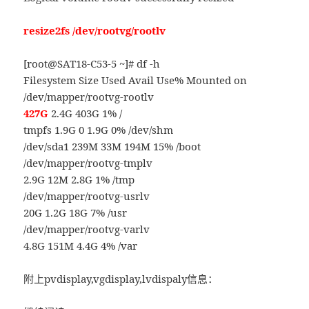
resize2fs /dev/rootvg/rootlv
[root@SAT18-C53-5 ~]# df -h
Filesystem Size Used Avail Use% Mounted on
/dev/mapper/rootvg-rootlv
427G
2.4G 403G 1% /
tmpfs 1.9G 0 1.9G 0% /dev/shm
/dev/sda1 239M 33M 194M 15% /boot
/dev/mapper/rootvg-tmplv
2.9G 12M 2.8G 1% /tmp
/dev/mapper/rootvg-usrlv
20G 1.2G 18G 7% /usr
/dev/mapper/rootvg-varlv
4.8G 151M 4.4G 4% /var
附上pvdisplay,vgdisplay,lvdispaly信息：