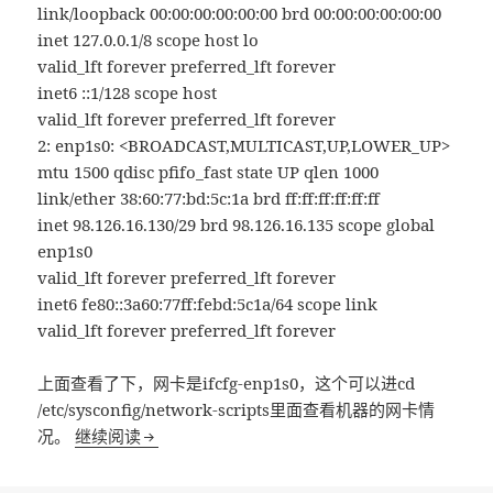
link/loopback 00:00:00:00:00:00 brd 00:00:00:00:00:00
inet 127.0.0.1/8 scope host lo
valid_lft forever preferred_lft forever
inet6 ::1/128 scope host
valid_lft forever preferred_lft forever
2: enp1s0: <BROADCAST,MULTICAST,UP,LOWER_UP>
mtu 1500 qdisc pfifo_fast state UP qlen 1000
link/ether 38:60:77:bd:5c:1a brd ff:ff:ff:ff:ff:ff
inet 98.126.16.130/29 brd 98.126.16.135 scope global
enp1s0
valid_lft forever preferred_lft forever
inet6 fe80::3a60:77ff:febd:5c1a/64 scope link
valid_lft forever preferred_lft forever
上面查看了下，网卡是ifcfg-enp1s0，这个可以进cd
/etc/sysconfig/network-scripts里面查看机器的网卡情
况。
继续阅读
CentOS7单网卡绑定多IP