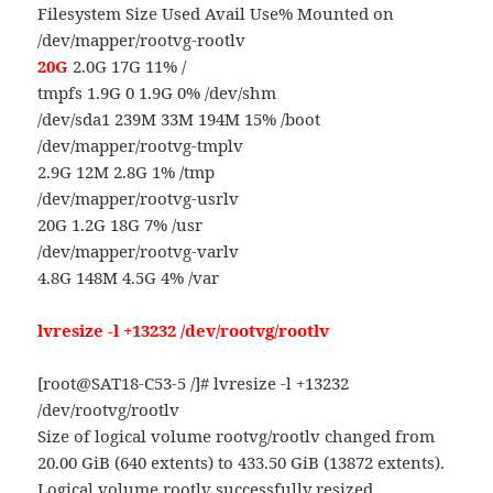
Filesystem Size Used Avail Use% Mounted on
/dev/mapper/rootvg-rootlv
20G
2.0G 17G 11% /
tmpfs 1.9G 0 1.9G 0% /dev/shm
/dev/sda1 239M 33M 194M 15% /boot
/dev/mapper/rootvg-tmplv
2.9G 12M 2.8G 1% /tmp
/dev/mapper/rootvg-usrlv
20G 1.2G 18G 7% /usr
/dev/mapper/rootvg-varlv
4.8G 148M 4.5G 4% /var
lvresize -l +13232 /dev/rootvg/rootlv
[root@SAT18-C53-5 /]# lvresize -l +13232
/dev/rootvg/rootlv
Size of logical volume rootvg/rootlv changed from
20.00 GiB (640 extents) to 433.50 GiB (13872 extents).
Logical volume rootlv successfully resized