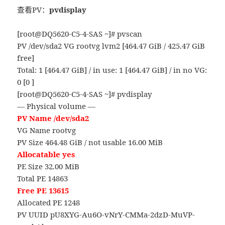
查看PV：
pvdisplay
[root@DQ5620-C5-4-SAS ~]# pvscan
PV /dev/sda2 VG rootvg lvm2 [464.47 GiB / 425.47 GiB
free]
Total: 1 [464.47 GiB] / in use: 1 [464.47 GiB] / in no VG:
0 [0 ]
[root@DQ5620-C5-4-SAS ~]# pvdisplay
— Physical volume —
PV Name /dev/sda2
VG Name rootvg
PV Size 464.48 GiB / not usable 16.00 MiB
Allocatable yes
PE Size 32.00 MiB
Total PE 14863
Free PE 13615
Allocated PE 1248
PV UUID pU8XYG-Au6O-vNrY-CMMa-2dzD-MuVP-