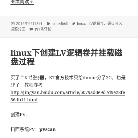
继续阅读
如何调整LV磁盘分区大小
发
2016年6月13日
分
Linux基础
标
linux
、
LV逻辑卷
、
磁盘分区
、
调整分区
布
如何调整LV磁盘分区大小
有1条评论
类
签
于
linux下创建LV逻辑卷并挂载磁
盘过程
买了个KT服务器，KT官方技术只给/home分了2G，也是
醉了。教程参考
http://jingyan.baidu.com/article/6079ad0e9d7d9e28fe
86db11.html
创建PV:
扫面系统PV：
pvscan