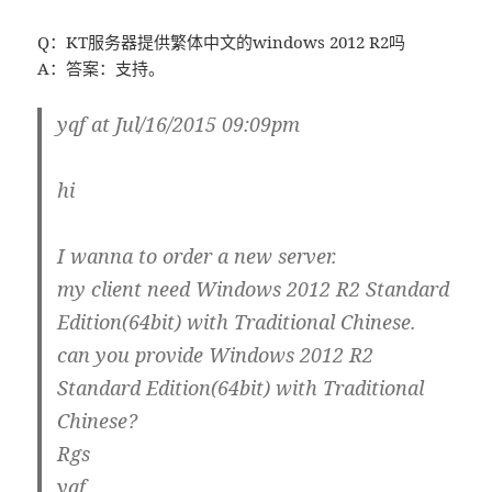
Q：KT服务器提供繁体中文的windows 2012 R2吗
A：答案：支持。
yqf at Jul/16/2015 09:09pm
hi
I wanna to order a new server.
my client need Windows 2012 R2 Standard
Edition(64bit) with Traditional Chinese.
can you provide Windows 2012 R2
Standard Edition(64bit) with Traditional
Chinese?
Rgs
yqf