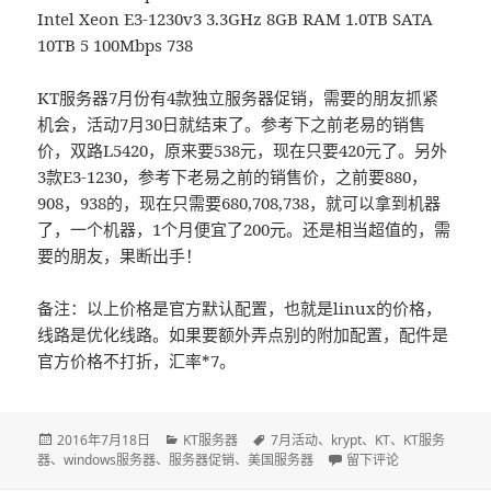
Intel Xeon E3-1230v3 3.3GHz 8GB RAM 1.0TB SATA
10TB 5 100Mbps 738
KT服务器7月份有4款独立服务器促销，需要的朋友抓紧
机会，活动7月30日就结束了。参考下之前老易的销售
价，双路L5420，原来要538元，现在只要420元了。另外
3款E3-1230，参考下老易之前的销售价，之前要880，
908，938的，现在只需要680,708,738，就可以拿到机器
了，一个机器，1个月便宜了200元。还是相当超值的，需
要的朋友，果断出手！
备注：以上价格是官方默认配置，也就是linux的价格，
线路是优化线路。如果要额外弄点别的附加配置，配件是
官方价格不打折，汇率*7。
发
2016年7月18日
分
KT服务器
标
7月活动
、
krypt
、
KT
、
KT服务
器
、
布
windows服务器
、
服务器促销
类
、
美国服务器
签
于美国KT服务器4款独
留下评论
于