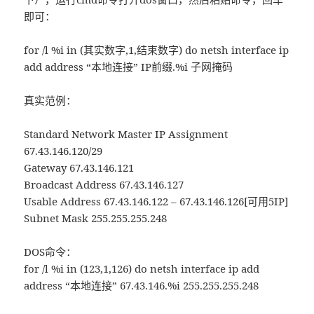
即可：
for /l %i in (其实数字,1,结束数字) do netsh interface ip
add address “本地连接” IP前缀.%i 子网掩码
真实范例：
Standard Network Master IP Assignment
67.43.146.120/29
Gateway 67.43.146.121
Broadcast Address 67.43.146.127
Usable Address 67.43.146.122 – 67.43.146.126[可用5IP]
Subnet Mask 255.255.255.248
DOS命令：
for /l %i in (123,1,126) do netsh interface ip add
address “本地连接” 67.43.146.%i 255.255.255.248