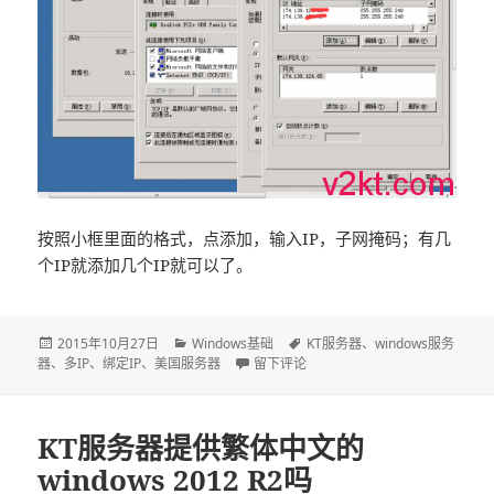
按照小框里面的格式，点添加，输入IP，子网掩码；有几
个IP就添加几个IP就可以了。
发
2015年10月27日
分
Windows基础
标
KT服务器
、
windows服务
器
、
布
多IP
、
绑定IP
、
美国服务器
类
于windows服务器如何绑定多IP
留下评论
签
于
KT服务器提供繁体中文的
windows 2012 R2吗