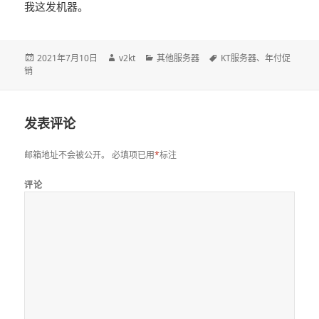
我这发机器。
发
2021年7月10日
作
v2kt
分
其他服务器
标
KT服务器
、
年付促
销
布
者
类
签
于
发表评论
邮箱地址不会被公开。
必填项已用
*
标注
评论