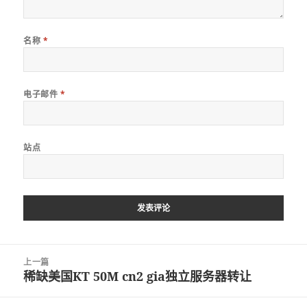
名称
*
电子邮件
*
站点
文
上一篇
章
稀缺美国KT 50M cn2 gia独立服务器转让
上
导
篇
航