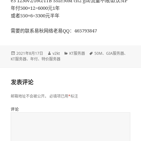
e3 1230v2/16G/1TB SSD/50M cn2 gia/流量不限/默认5IP
年付500×12=6000元1年
或者550×6=3300元半年
需要的联系易秋网络老易QQ：465793847
发
2021年8月17日
作
v2kt
分
KT服务器
标
50M
、
GIA服务器
、
KT服务器
布
、
年付
、
特价服务器
者
类
签
于
发表评论
邮箱地址不会被公开。
必填项已用
*
标注
评论