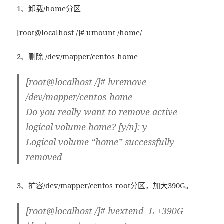
1、卸载/home分区
[root@localhost /]# umount /home/
2、删除 /dev/mapper/centos-home
[root@localhost /]# lvremove
/dev/mapper/centos-home
Do you really want to remove active
logical volume home? [y/n]: y
Logical volume “home” successfully
removed
3、扩容/dev/mapper/centos-root分区，加大390G。
[root@localhost /]# lvextend -L +390G