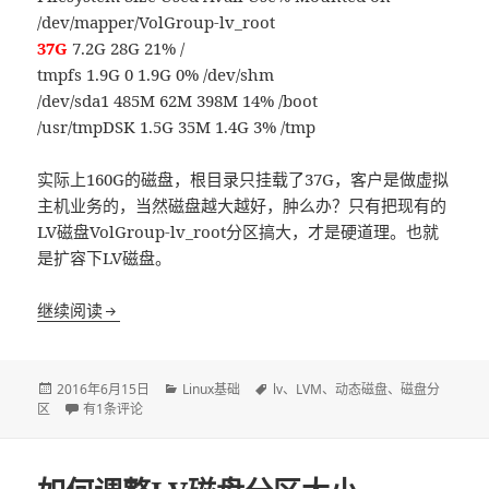
/dev/mapper/VolGroup-lv_root
37G
7.2G 28G 21% /
tmpfs 1.9G 0 1.9G 0% /dev/shm
/dev/sda1 485M 62M 398M 14% /boot
/usr/tmpDSK 1.5G 35M 1.4G 3% /tmp
实际上160G的磁盘，根目录只挂载了37G，客户是做虚拟
主机业务的，当然磁盘越大越好，肿么办？只有把现有的
LV磁盘VolGroup-lv_root分区搞大，才是硬道理。也就
是扩容下LV磁盘。
继续阅读
如何扩容LV磁盘分区
发
2016年6月15日
分
Linux基础
标
lv
、
LVM
、
动态磁盘
、
磁盘分
区
布
如何扩容LV磁盘分区
有1条评论
类
签
于