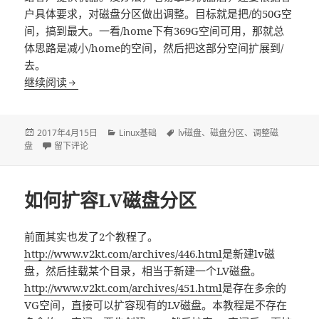
户具体要求，对磁盘分区做出调整。目标就是把/的50G空
间，搞到最大。一看/home下有369G空间可用，那就总
体思路是减小/home的空间，然后把这部分空间扩展到/
去。
继续阅读
linux动态调整LV磁盘大小
发
2017年4月15日
分
Linux基础
标
lv磁盘
、
磁盘分区
、
调整磁
盘
布
于linux动态调整LV磁盘大小
留下评论
类
签
于
如何扩容LV磁盘分区
前面其实也发了2个教程了。
http://www.v2kt.com/archives/446.html
是新建lv磁
盘，然后挂载某个目录，相当于新建一个LV磁盘。
http://www.v2kt.com/archives/451.html
是存在多余的
VG空间，直接可以扩容现有的LV磁盘。本教程是不存在