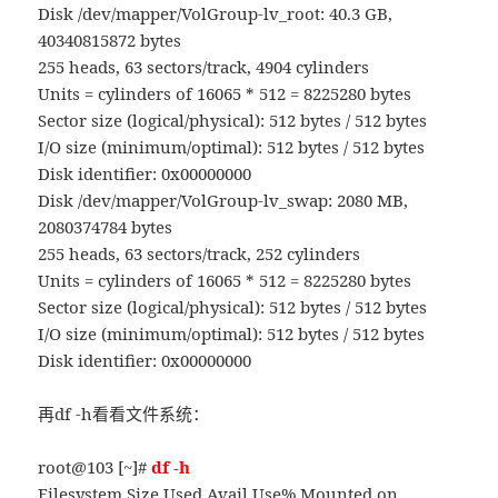
Disk /dev/mapper/VolGroup-lv_root: 40.3 GB,
40340815872 bytes
255 heads, 63 sectors/track, 4904 cylinders
Units = cylinders of 16065 * 512 = 8225280 bytes
Sector size (logical/physical): 512 bytes / 512 bytes
I/O size (minimum/optimal): 512 bytes / 512 bytes
Disk identifier: 0x00000000
Disk /dev/mapper/VolGroup-lv_swap: 2080 MB,
2080374784 bytes
255 heads, 63 sectors/track, 252 cylinders
Units = cylinders of 16065 * 512 = 8225280 bytes
Sector size (logical/physical): 512 bytes / 512 bytes
I/O size (minimum/optimal): 512 bytes / 512 bytes
Disk identifier: 0x00000000
再df -h看看文件系统：
root@103 [~]#
df -h
Filesystem Size Used Avail Use% Mounted on