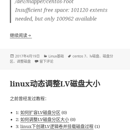
/dev/mapper/centos-root
Insufficient free space: 101120 extents
needed, but only 100962 available
继续阅读
CentOS 7 动态调整lv分区：扩大 root分区缩小hom
发
2017年4月19日
分
Linux基础
标
centos 7
、
lv磁盘
、
磁盘分
区
、
布
调整磁盘
于CentOS 7 动态调整lv分区：扩大 root分区缩小home分
留下评论
类
签
于
linux动态调整LV磁盘大小
之前曾经发过教程：
1:
如何扩容LV磁盘分区
(0)
2:
如何调整LV磁盘分区大小
(0)
3:
linux下创建LV逻辑卷并挂载磁盘过程
(1)