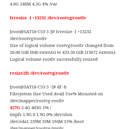
4.8G 148M 4.5G 4% /var
lvresize -l +13232 /dev/rootvg/rootlv
[root@SAT18-C53-5 /]# lvresize -l +13232
/dev/rootvg/rootlv
Size of logical volume rootvg/rootlv changed from
20.00 GiB (640 extents) to 433.50 GiB (13872 extents).
Logical volume rootlv successfully resized
resize2fs /dev/rootvg/rootlv
[root@SAT18-C53-5 ~]# df -h
Filesystem Size Used Avail Use% Mounted on
/dev/mapper/rootvg-rootlv
427G
2.4G 403G 1% /
tmpfs 1.9G 0 1.9G 0% /dev/shm
/dev/sda1 239M 33M 194M 15% /boot
/dev/mapper/rootvg-tmplv