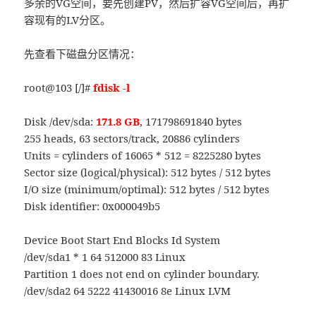
多余的VG空间，要先创建PV，然后扩容VG空间后，再扩
容现有的LV分区。
先查看下磁盘分区情况：
root@103 [/]#
fdisk -l
Disk /dev/sda:
171.8 GB
, 171798691840 bytes
255 heads, 63 sectors/track, 20886 cylinders
Units = cylinders of 16065 * 512 = 8225280 bytes
Sector size (logical/physical): 512 bytes / 512 bytes
I/O size (minimum/optimal): 512 bytes / 512 bytes
Disk identifier: 0x000049b5
Device Boot Start End Blocks Id System
/dev/sda1 * 1 64 512000 83 Linux
Partition 1 does not end on cylinder boundary.
/dev/sda2 64 5222 41430016 8e Linux LVM